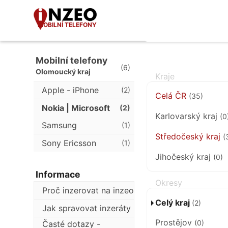
MOBILNÍ TELEFONY
Mobilní telefony
(6)
Olomoucký kraj
Apple - iPhone
(2)
Celá ČR
(35)
Nokia | Microsoft
(2)
Karlovarský kraj
(0
Samsung
(1)
Středočeský kraj
(
Sony Ericsson
(1)
Jihočeský kraj
(0)
Informace
Proč inzerovat na inzeo
Celý kraj
(2)
Jak spravovat inzeráty
Prostějov
(0)
Časté dotazy -