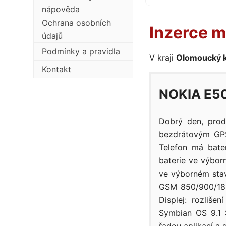
nápověda
Ochrana osobních
Inzerce m
údajů
Podmínky a pravidla
V kraji
Olomoucký k
Kontakt
NOKIA E5
Dobrý den, prod
bezdrátovým GPS
Telefon má bate
baterie ve výbor
ve výborném stav
GSM 850/900/180
Displej: rozliš
Symbian OS 9.1 