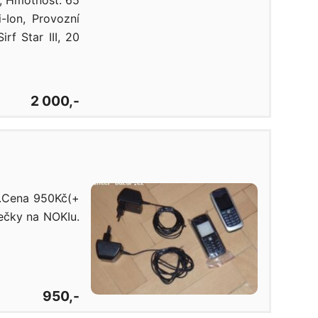
m, Hmotnost: 65
-Ion, Provozní
rf Star III, 20
2 000,-
).Cena 950Kč(+
ečky na NOKIu.
950,-