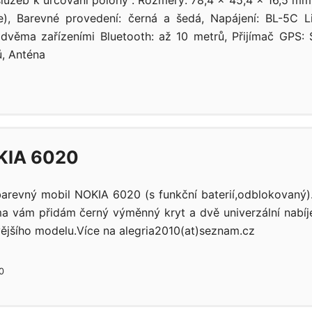
 služeb k určování polohy . Rozměry: 78,4 x 45,4 x 16,5 m
e), Barevné provedení: černá a šedá, Napájení: BL-5C Li
dvěma zařízeními Bluetooth: až 10 metrů, Přijímač GPS: Si
ů, Anténa
KIA 6020
barevný mobil NOKIA 6020 (s funkční baterií,odblokovaný
a vám přidám černý výměnný kryt a dvě univerzální nabíj
jšího modelu.Více na alegria2010(at)seznam.cz
0