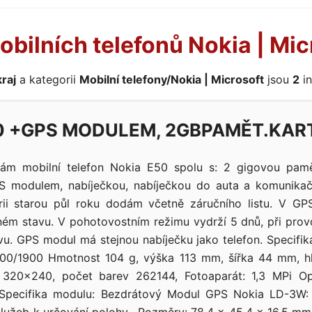
obilních telefonů Nokia | Mic
raj
a kategorii
Mobilní telefony/Nokia | Microsoft
jsou
2
in
0 +GPS MODULEM, 2GBPAMĚT.KAR
ám mobilní telefon Nokia E50 spolu s: 2 gigovou pamě
 modulem, nabíječkou, nabíječkou do auta a komunikač
rii starou půl roku dodám včetně záručního listu. V G
ném stavu. V pohotovostním režimu vydrží 5 dnů, při prov
u. GPS modul má stejnou nabíječku jako telefon. Specifika
0/1900 Hmotnost 104 g, výška 113 mm, šířka 44 mm, h
ení 320x240, počet barev 262144, Fotoaparát: 1,3 MPi O
Specifika modulu: Bezdrátový Modul GPS Nokia LD-3W: 