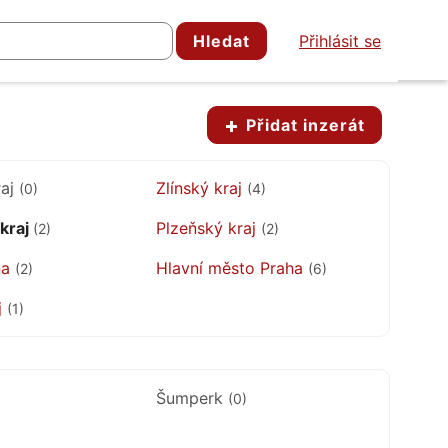
Hledat
Přihlásit se
Přidat inzerát
raj
Zlínský kraj
(0)
(4)
kraj
Plzeňský kraj
(2)
(2)
na
Hlavní město Praha
(2)
(6)
j
(1)
Šumperk
(0)