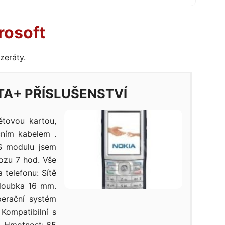
rosoft
zeráty.
TA+ PŘÍSLUŠENSTVÍ
tovou kartou,
ním kabelem .
PS modulu jsem
ozu 7 hod. Vše
 telefonu: Sítě
loubka 16 mm.
perační systém
Kompatibilní s