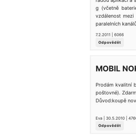
řadou aplikací a
g (včetně bateri
vzdálenost mezi 
paralelních kanál
7.2.2011 | 6066
Odpovědět
MOBIL NO
Prodám kvalitní 
poštovné). Zdarm
Důvod:koupě nově
Eva | 30.5.2010 | 476
Odpovědět