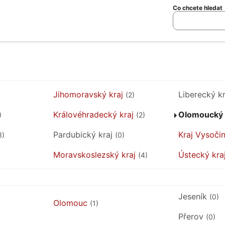
Co chcete hledat
Jihomoravský kraj
Liberecký k
(2)
Královéhradecký kraj
Olomoucký 
)
(2)
Pardubický kraj
Kraj Vysoči
3)
(0)
Moravskoslezský kraj
Ústecký kra
(4)
Jeseník
(0)
Olomouc
(1)
Přerov
(0)