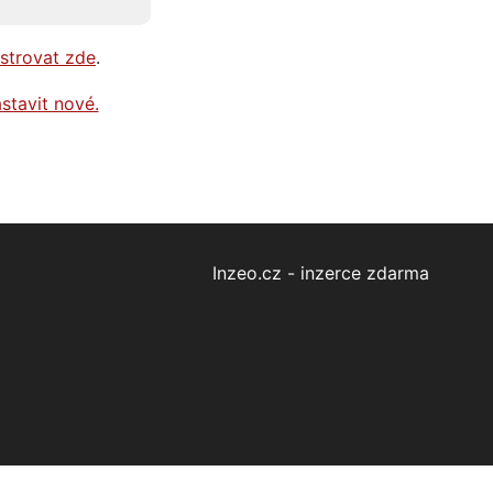
istrovat zde
.
stavit nové.
Inzeo.cz - inzerce zdarma