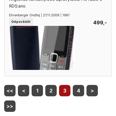
RDS:ano
Ehrenberger Ondřej | 27.11.2009 | 1961
499,-
Odpovědět
<<
<
1
2
3
4
>
>>