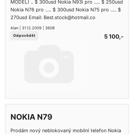
MODEL) .. $ 300usd Nokia N93i pro ..... $ 250usd
Nokia N76 pro ..... $ 300usd Nokia N75 pro ..... $
270usd Email: Best.stock@hotmail.co
Alan | 31.12.2009 | 3608
5 100,-
Odpovědět
NOKIA N79
Prodám nový neblokovaný mobilní telefon Nokia