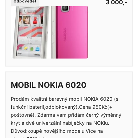
3 000,-
Odpovědět
MOBIL NOKIA 6020
Prodám kvalitní barevný mobil NOKIA 6020 (s
funkční baterií,odblokovaný).Cena 950Kč(+
poštovné). Zdarma vám přidám černý výměnný
kryt a dvě univerzální nabíječky na NOKIu.
Důvod:koupě novějšího modelu.Více na