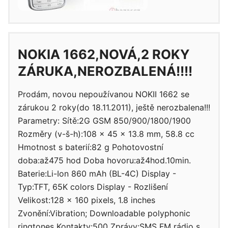
NOKIA 1662,NOVÁ,2 ROKY
ZÁRUKA,NEROZBALENÁ!!!!
Prodám, novou nepoužívanou NOKII 1662 se
zárukou 2 roky(do 18.11.2011), ještě nerozbalena!!!
Parametry: Sítě:2G GSM 850/900/1800/1900
Rozměry (v-š-h):108 x 45 x 13.8 mm, 58.8 cc
Hmotnost s baterií:82 g Pohotovostní
doba:až475 hod Doba hovoru:až4hod.10min.
Baterie:Li-Ion 860 mAh (BL-4C) Display -
Typ:TFT, 65K colors Display - Rozlišení
Velikost:128 x 160 pixels, 1.8 inches
Zvonění:Vibration; Downloadable polyphonic
ringtones Kontakty:500 Zprávy:SMS FM rádio s