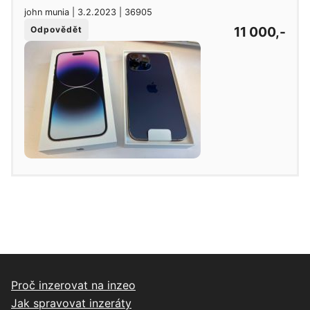
john munia | 3.2.2023 | 36905
11 000,-
Odpovědět
Proč inzerovat na inzeo
Jak spravovat inzeráty